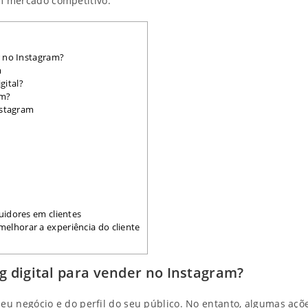
m mercado competitivo.
r no Instagram?
m
gital?
am?
nstagram
uidores em clientes
lhorar a experiência do cliente
g digital para vender no Instagram?
seu negócio e do perfil do seu público. No entanto, algumas açõ