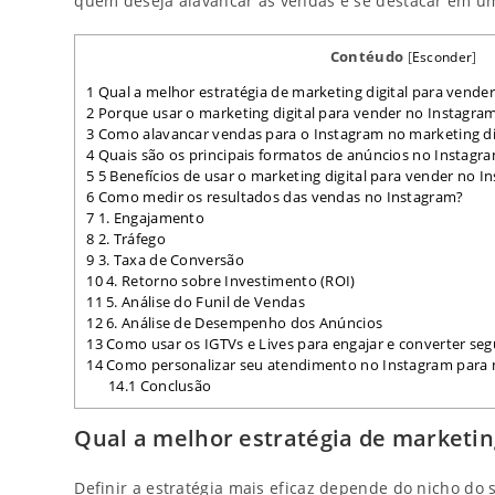
quem deseja alavancar as vendas e se destacar em u
Contéudo
[
Esconder
]
1
Qual a melhor estratégia de marketing digital para vende
2
Porque usar o marketing digital para vender no Instagra
3
Como alavancar vendas para o Instagram no marketing di
4
Quais são os principais formatos de anúncios no Instagr
5
5 Benefícios de usar o marketing digital para vender no I
6
Como medir os resultados das vendas no Instagram?
7
1. Engajamento
8
2. Tráfego
9
3. Taxa de Conversão
10
4. Retorno sobre Investimento (ROI)
11
5. Análise do Funil de Vendas
12
6. Análise de Desempenho dos Anúncios
13
Como usar os IGTVs e Lives para engajar e converter seg
14
Como personalizar seu atendimento no Instagram para me
14.1
Conclusão
Qual a melhor estratégia de marketin
Definir a estratégia mais eficaz depende do nicho do 