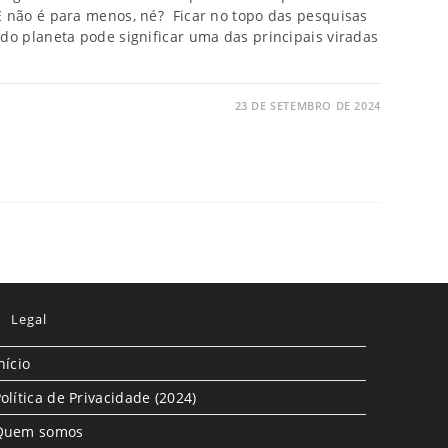
E não é para menos, né? Ficar no topo das pesquisas
do planeta pode significar uma das principais viradas
23 DE SETEMBRO DE 2024
Legal
nício
olítica de Privacidade (2024)
Quem somos