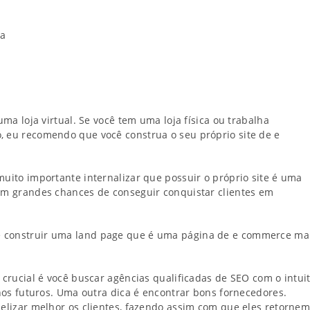
sa
uma loja virtual. Se você tem uma loja física ou trabalha
, eu recomendo que você construa o seu próprio site de e
muito importante internalizar que possuir o próprio site é uma
com grandes chances de conseguir conquistar clientes em
e construir uma land page que é uma página de e commerce ma
 crucial é você buscar agências qualificadas de SEO com o intui
rnos futuros. Uma outra dica é encontrar bons fornecedores.
delizar melhor os clientes, fazendo assim com que eles retorne