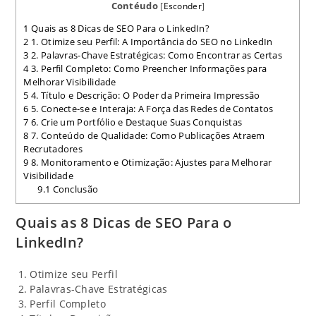
Contéudo
[
Esconder
]
1
Quais as 8 Dicas de SEO Para o LinkedIn?
2
1. Otimize seu Perfil: A Importância do SEO no LinkedIn
3
2. Palavras-Chave Estratégicas: Como Encontrar as Certas
4
3. Perfil Completo: Como Preencher Informações para
Melhorar Visibilidade
5
4. Título e Descrição: O Poder da Primeira Impressão
6
5. Conecte-se e Interaja: A Força das Redes de Contatos
7
6. Crie um Portfólio e Destaque Suas Conquistas
8
7. Conteúdo de Qualidade: Como Publicações Atraem
Recrutadores
9
8. Monitoramento e Otimização: Ajustes para Melhorar
Visibilidade
9.1
Conclusão
Quais as 8 Dicas de SEO Para o
LinkedIn?
Otimize seu Perfil
Palavras-Chave Estratégicas
Perfil Completo