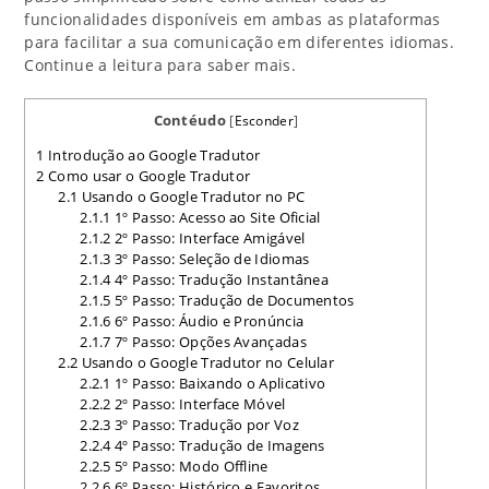
funcionalidades disponíveis em ambas as plataformas
para facilitar a sua comunicação em diferentes idiomas.
Continue a leitura para saber mais.
Contéudo
[
Esconder
]
1
Introdução ao Google Tradutor
2
Como usar o Google Tradutor
2.1
Usando o Google Tradutor no PC
2.1.1
1º Passo: Acesso ao Site Oficial
2.1.2
2º Passo: Interface Amigável
2.1.3
3º Passo: Seleção de Idiomas
2.1.4
4º Passo: Tradução Instantânea
2.1.5
5º Passo: Tradução de Documentos
2.1.6
6º Passo: Áudio e Pronúncia
2.1.7
7º Passo: Opções Avançadas
2.2
Usando o Google Tradutor no Celular
2.2.1
1º Passo: Baixando o Aplicativo
2.2.2
2º Passo: Interface Móvel
2.2.3
3º Passo: Tradução por Voz
2.2.4
4º Passo: Tradução de Imagens
2.2.5
5º Passo: Modo Offline
2.2.6
6º Passo: Histórico e Favoritos