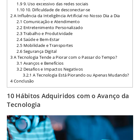
1.9
9. Uso excessivo das redes sociais
1.10
10. Dificuldade de desconectar-se
2
A Influência da Inteligência Artificial no Nosso Dia a Dia
2.1
Comunicação e Atendimento
2.2
Entretenimento Personalizado
2.3
Trabalho e Produtividade
2.4
Saúde e Bem-Estar
2.5
Mobilidade e Transportes
2.6
Segurança Digital
3
A Tecnologia Tende a Piorar com o Passar do Tempo?
3.1
Avanços e Benefícios
3.2
Desafios e Impactos Negativos
3.2.1
A Tecnologia Está Piorando ou Apenas Mudando?
4
Conclusão
10 Hábitos Adquiridos com o Avanço da
Tecnologia