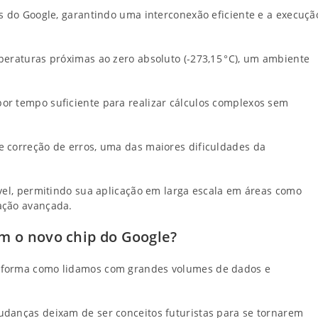
as do Google, garantindo uma interconexão eficiente e a execuçã
peraturas próximas ao zero absoluto (-273,15 °C), um ambiente
or tempo suficiente para realizar cálculos complexos sem
e correção de erros, uma das maiores dificuldades da
ável, permitindo sua aplicação em larga escala em áreas como
ação avançada.
 o novo chip do Google?
a forma como lidamos com grandes volumes de dados e
udanças deixam de ser conceitos futuristas para se tornarem