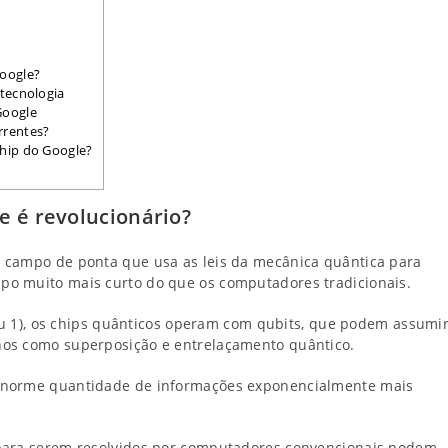
oogle?
tecnologia
Google
rrentes?
chip do Google?
e é revolucionário?
 campo de ponta que usa as leis da mecânica quântica para
po muito mais curto do que os computadores tradicionais.
 ou 1), os chips quânticos operam com qubits, que podem assumi
nos como superposição e entrelaçamento quântico.
 enorme quantidade de informações exponencialmente mais
 para serem resolvidos por computadores convencionais podem