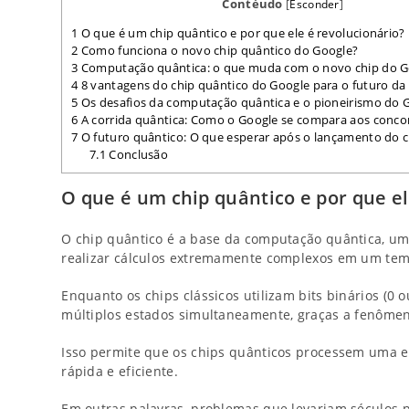
Contéudo
[
Esconder
]
1
O que é um chip quântico e por que ele é revolucionário?
2
Como funciona o novo chip quântico do Google?
3
Computação quântica: o que muda com o novo chip do G
4
8 vantagens do chip quântico do Google para o futuro da 
5
Os desafios da computação quântica e o pioneirismo do 
6
A corrida quântica: Como o Google se compara aos conco
7
O futuro quântico: O que esperar após o lançamento do 
7.1
Conclusão
O que é um chip quântico e por que el
O chip quântico é a base da computação quântica, um
realizar cálculos extremamente complexos em um tem
Enquanto os chips clássicos utilizam bits binários (0
múltiplos estados simultaneamente, graças a fenôme
Isso permite que os chips quânticos processem uma
rápida e eficiente.
Em outras palavras, problemas que levariam séculos