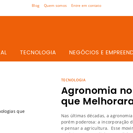
Blog
Quem somos
Entre em contato
TAL
TECNOLOGIA
NEGÓCIOS E EMPREEN
TECNOLOGIA
Agronomia no 
que Melhorara
Nas últimas décadas, a agronomia 
porém poderosa: a incorporação d
e pensar a agricultura. Esse mov