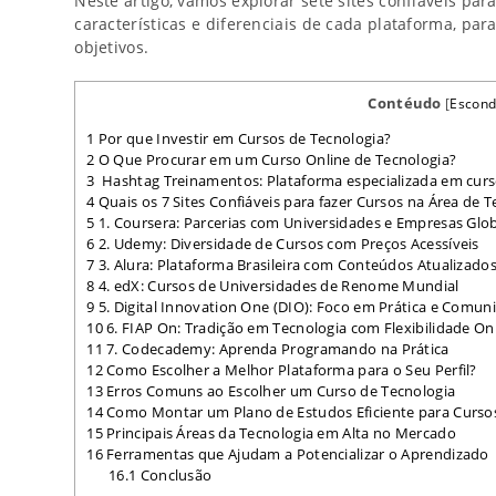
Neste artigo, vamos explorar sete sites confiáveis par
características e diferenciais de cada plataforma, par
objetivos.
Contéudo
[
Escond
1
Por que Investir em Cursos de Tecnologia?
2
O Que Procurar em um Curso Online de Tecnologia?
3
Hashtag Treinamentos: Plataforma especializada em curs
4
Quais os 7 Sites Confiáveis para fazer Cursos na Área de T
5
1. Coursera: Parcerias com Universidades e Empresas Glo
6
2. Udemy: Diversidade de Cursos com Preços Acessíveis
7
3. Alura: Plataforma Brasileira com Conteúdos Atualizado
8
4. edX: Cursos de Universidades de Renome Mundial
9
5. Digital Innovation One (DIO): Foco em Prática e Comun
10
6. FIAP On: Tradição em Tecnologia com Flexibilidade On
11
7. Codecademy: Aprenda Programando na Prática
12
Como Escolher a Melhor Plataforma para o Seu Perfil?
13
Erros Comuns ao Escolher um Curso de Tecnologia
14
Como Montar um Plano de Estudos Eficiente para Curso
15
Principais Áreas da Tecnologia em Alta no Mercado
16
Ferramentas que Ajudam a Potencializar o Aprendizado
16.1
Conclusão