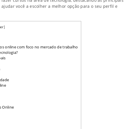
a fazer cursos na área de tecnologia, destacando as principais
a ajudar você a escolher a melhor opção para o seu perfil e
er
]
os online com foco no mercado de trabalho
ecnologia?
bais
s
idade
line
s Online